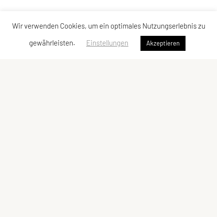
Wir verwenden Cookies, um ein optimales Nutzungserlebnis zu
gewährleisten.
Einstellungen
Akzeptieren
SPORTUNION Pottenstein
VEREINSSITZ
SPORTUNION Pottenstein
Auweg 10, 2563 Pottenstein
KONTAKT
Stefan Scheiblauer (Präsident)